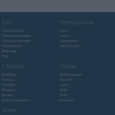
Info
Yhteistyössä
Tietoa meistä
Kesä!
Tietosuojalauseke
Jocka
Lähetä uutisvinkki
Tyyliniekka
Mediatiedot
Päivän Lehti
RSS-ohje
RSS
Lifestyle
Viihde
Matkailu
Viihdeuutiset
Fitness
StaraTV
Lifestyle
Autot
Terveys
Digi
Ruoka
Pelit
Koti & Asuminen
Elokuvat
Some