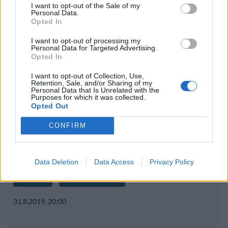
I want to opt-out of the Sale of my
olla geeneissäsi
Personal Data.
Opted In
I want to opt-out of processing my
Personal Data for Targeted Advertising.
Opted In
I want to opt-out of Collection, Use,
Retention, Sale, and/or Sharing of my
Personal Data that Is Unrelated with the
Purposes for which it was collected.
Opted Out
CONFIRM
Data Deletion
Data Access
Privacy Policy
Ruoka
Viihdeuutiset
31.8.2019, 20:00