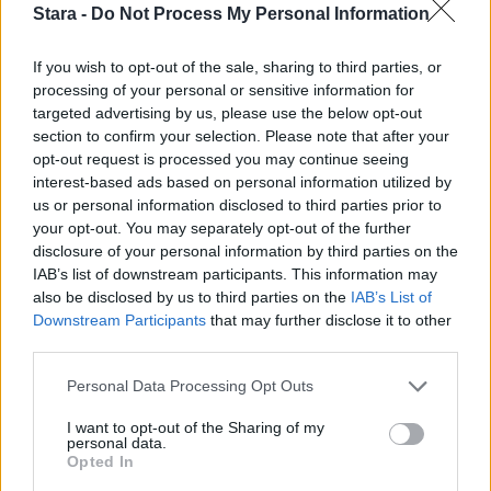
turhanpäiväistä krääsää
Stara -
Do Not Process My Personal Information
If you wish to opt-out of the sale, sharing to third parties, or
processing of your personal or sensitive information for
targeted advertising by us, please use the below opt-out
section to confirm your selection. Please note that after your
opt-out request is processed you may continue seeing
interest-based ads based on personal information utilized by
us or personal information disclosed to third parties prior to
your opt-out. You may separately opt-out of the further
disclosure of your personal information by third parties on the
IAB’s list of downstream participants. This information may
also be disclosed by us to third parties on the
IAB’s List of
Downstream Participants
that may further disclose it to other
third parties.
Ruoka
Terveys
Personal Data Processing Opt Outs
28.9.2019, 23:00
I want to opt-out of the Sharing of my
personal data.
Opted In
Inhoatko korianteria? Syy saattaa