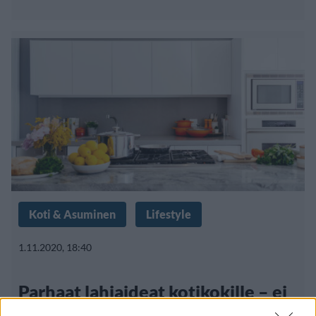
Koti & Asuminen
Lifestyle
1.11.2020, 18:40
Parhaat lahjaideat kotikokille – ei