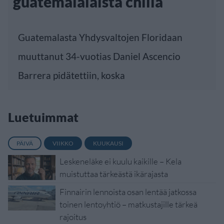
guatemalalaista chiliä
Guatemalasta Yhdysvaltojen Floridaan
muuttanut 34-vuotias Daniel Ascencio
Barrera pidätettiin, koska
Luetuimmat
PÄIVÄ
VIIKKO
KUUKAUSI
Leskeneläke ei kuulu kaikille – Kela
muistuttaa tärkeästä ikärajasta
Finnairin lennoista osan lentää jatkossa
toinen lentoyhtiö – matkustajille tärkeä
rajoitus