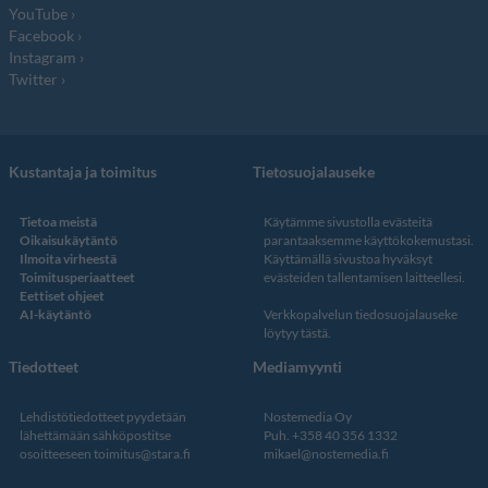
YouTube
Facebook
Instagram
Twitter
Kustantaja ja toimitus
Tietosuojalauseke
Tietoa meistä
Käytämme sivustolla evästeitä
Oikaisukäytäntö
parantaaksemme käyttökokemustasi.
Ilmoita virheestä
Käyttämällä sivustoa hyväksyt
Toimitusperiaatteet
evästeiden tallentamisen laitteellesi.
Eettiset ohjeet
AI-käytäntö
Verkkopalvelun
tiedosuojalauseke
löytyy tästä
.
Tiedotteet
Mediamyynti
Lehdistötiedotteet pyydetään
Nostemedia Oy
lähettämään sähköpostitse
Puh. +358 40 356 1332
osoitteeseen
toimitus@stara.fi
mikael@nostemedia.fi