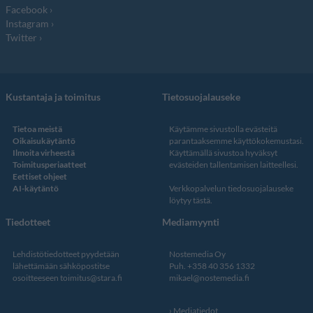
Facebook
Instagram
Twitter
Kustantaja ja toimitus
Tietosuojalauseke
Tietoa meistä
Käytämme sivustolla evästeitä
Oikaisukäytäntö
parantaaksemme käyttökokemustasi.
Ilmoita virheestä
Käyttämällä sivustoa hyväksyt
Toimitusperiaatteet
evästeiden tallentamisen laitteellesi.
Eettiset ohjeet
AI-käytäntö
Verkkopalvelun
tiedosuojalauseke
löytyy tästä
.
Tiedotteet
Mediamyynti
Lehdistötiedotteet pyydetään
Nostemedia Oy
lähettämään sähköpostitse
Puh. +358 40 356 1332
osoitteeseen
toimitus@stara.fi
mikael@nostemedia.fi
Mediatiedot