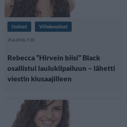
Uutiset
Viihdeuutiset
25.6.2018, 7:20
Rebecca ”Hirvein biisi” Black
osallistui laulukilpailuun – lähetti
viestin kiusaajilleen