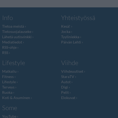
Info
Yhteistyössä
Tietoa meistä
Kesä!
Tietosuojalauseke
Jocka
Lähetä uutisvinkki
Tyyliniekka
Mediatiedot
Päivän Lehti
RSS-ohje
RSS
Lifestyle
Viihde
Matkailu
Viihdeuutiset
Fitness
StaraTV
Lifestyle
Autot
Terveys
Digi
Ruoka
Pelit
Koti & Asuminen
Elokuvat
Some
YouTube