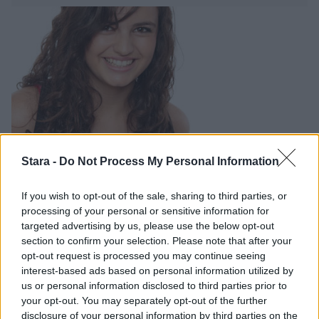
Stara -
Do Not Process My Personal Information
Viihdeuutiset
If you wish to opt-out of the sale, sharing to third parties, or
processing of your personal or sensitive information for
8.12.2013, 15:30
targeted advertising by us, please use the below opt-out
section to confirm your selection. Please note that after your
opt-out request is processed you may continue seeing
Maailmanhistorian surkein biisi?
interest-based ads based on personal information utilized by
Rebecca Black teki paluun – tässä
us or personal information disclosed to third parties prior to
your opt-out. You may separately opt-out of the further
tulos
disclosure of your personal information by third parties on the