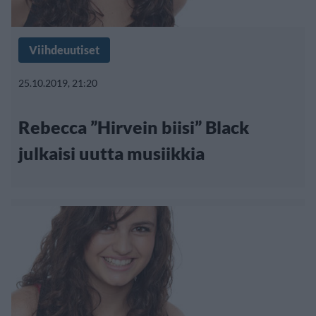
Viihdeuutiset
25.10.2019, 21:20
Rebecca ”Hirvein biisi” Black
julkaisi uutta musiikkia