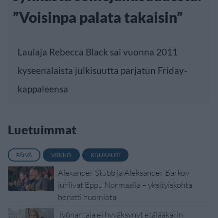
”Voisinpa palata takaisin”
Laulaja Rebecca Black sai vuonna 2011
kyseenalaista julkisuutta parjatun Friday-
kappaleensa
Luetuimmat
PÄIVÄ
VIIKKO
KUUKAUSI
Alexander Stubb ja Aleksander Barkov
juhlivat Eppu Normaalia – yksityiskohta
herätti huomiota
Työnantaja ei hyväksynyt etälääkärin