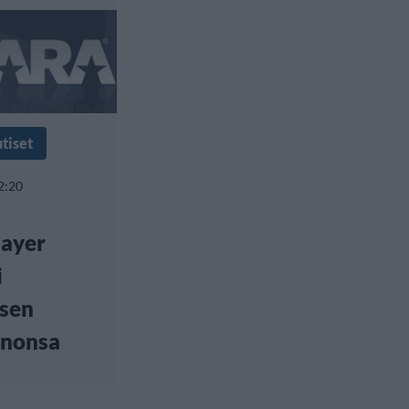
tiset
2:20
ayer
i
isen
inonsa