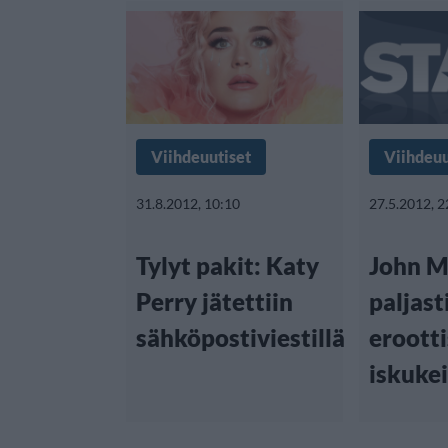
Viihdeuutiset
Viihdeuu
31.8.2012, 10:10
27.5.2012, 2
Tylyt pakit: Katy
John M
Perry jätettiin
paljast
sähköpostiviestillä
eroott
iskuke