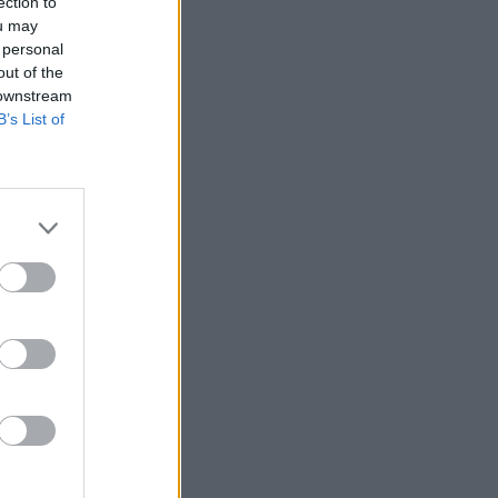
ection to
ou may
 personal
out of the
 downstream
B’s List of
 – poptähti-