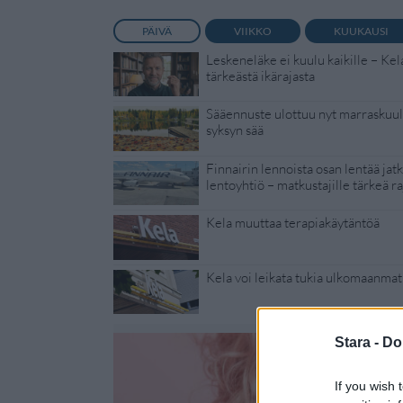
PÄIVÄ
VIIKKO
KUUKAUSI
Leskeneläke ei kuulu kaikille – Kel
tärkeästä ikärajasta
Sääennuste ulottuu nyt marraskuull
syksyn sää
Finnairin lennoista osan lentää jat
lentoyhtiö – matkustajille tärkeä ra
Kela muuttaa terapiakäytäntöä
Kela voi leikata tukia ulkomaanmat
Stara -
Do
If you wish 