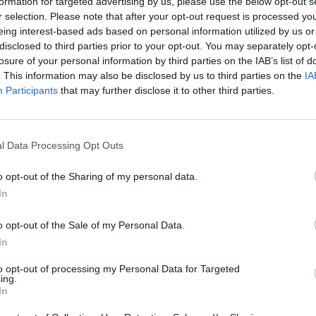
formation for targeted advertising by us, please use the below opt-out s
r selection. Please note that after your opt-out request is processed y
eing interest-based ads based on personal information utilized by us or
disclosed to third parties prior to your opt-out. You may separately opt-
losure of your personal information by third parties on the IAB’s list of
. This information may also be disclosed by us to third parties on the
IA
Participants
that may further disclose it to other third parties.
Viihdeuutiset
l Data Processing Opt Outs
18.12.2016, 22:30
o opt-out of the Sharing of my personal data.
In
appale
Taylor Swift täytti vuosia
o opt-out of the Sale of my Personal Data.
exältä raju kommentti
In
to opt-out of processing my Personal Data for Targeted
ing.
In