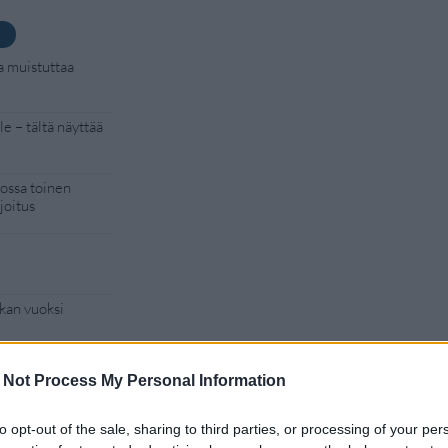
a muistuttaa
e – tältä näyttää
kossa toinen
joitus
kan vuoksi
 Not Process My Personal Information
to opt-out of the sale, sharing to third parties, or processing of your per