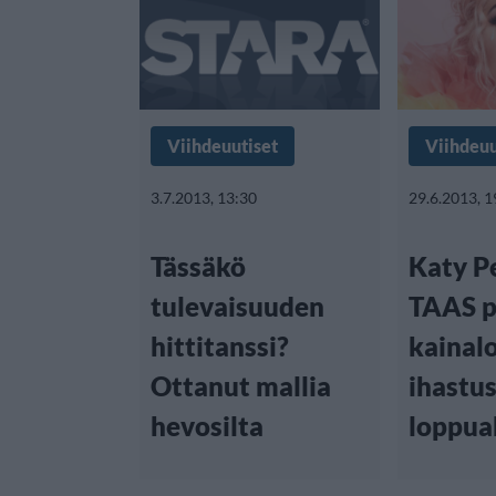
Viihdeuutiset
Viihdeuu
3.7.2013, 13:30
29.6.2013, 1
Tässäkö
Katy Pe
tulevaisuuden
TAAS 
hittitanssi?
kainal
Ottanut mallia
ihastus
hevosilta
loppua