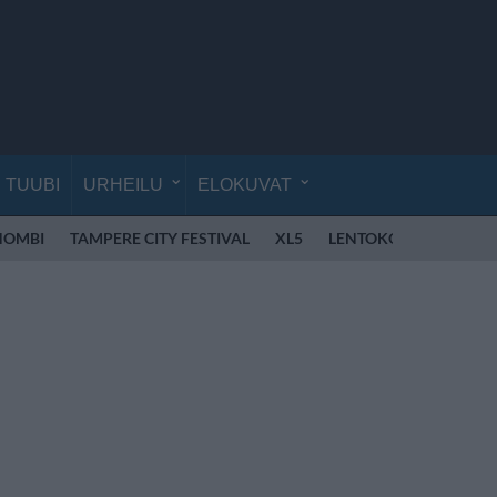
TUUBI
URHEILU
ELOKUVAT
OMBI
TAMPERE CITY FESTIVAL
XL5
LENTOKONE
MIREL