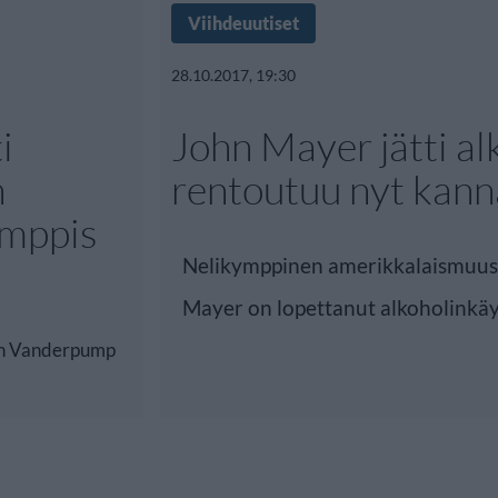
Viihdeuutiset
28.10.2017, 19:30
i
John Mayer jätti al
n
rentoutuu nyt kann
ämppis
Nelikymppinen amerikkalaismuus
Mayer on lopettanut alkoholinkäyt
an Vanderpump