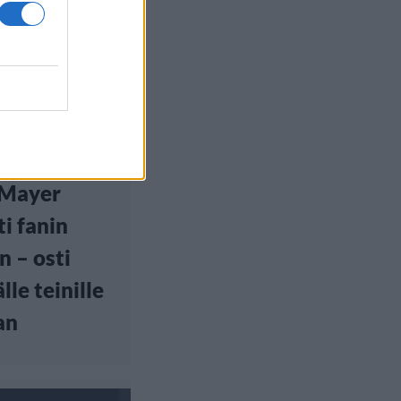
euutiset
, 22:00
 Mayer
ti fanin
n – osti
lle teinille
an