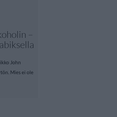
koholin –
abiksella
ikko John
ön. Mies ei ole