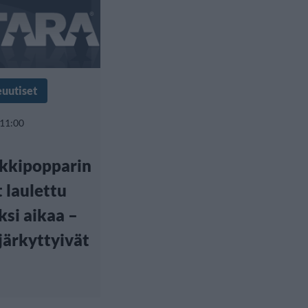
euutiset
 11:00
kkipopparin
t laulettu
ksi aikaa –
 järkyttyivät