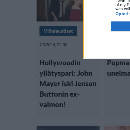
I want t
of my P
was col
Opted 
Viihdeuutiset
Viihdeuu
7.3.2016, 22:30
26.2.2014, 2
Hollywoodin
Popma
yllätyspari: John
unelma
Mayer iski Jenson
Buttonin ex-
vaimon!