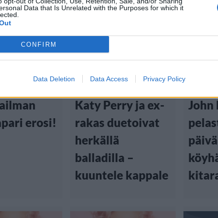
o opt-out of Collection, Use, Retention, Sale, and/or Sharing
ersonal Data that Is Unrelated with the Purposes for which it
lected.
Out
CONFIRM
tiset
Viihdeuutiset
Viihd
0:00
6.9.2013, 13:40
16.7.2013
Data Deletion
Data Access
Privacy Policy
ailman
Katy Perry ja ex-
John
pari erosi!
rakas duetoivat
pelas
herkällä
päivä
balladilla –
köyhä
kuuntele kappale
kitar