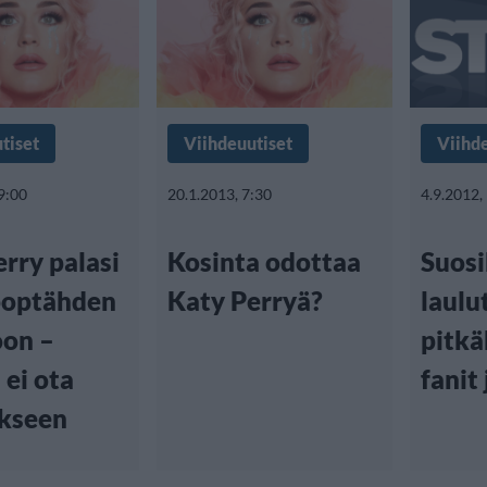
tiset
Viihdeuutiset
Viihd
9:00
20.1.2013, 7:30
4.9.2012,
rry palasi
Kosinta odottaa
Suosi
poptähden
Katy Perryä?
laulu
oon –
pitkä
 ei ota
fanit
kseen