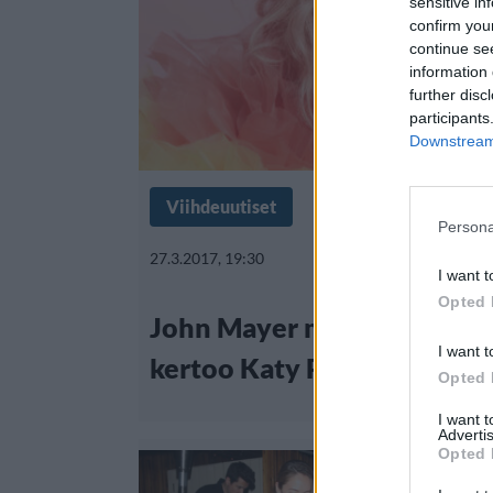
sensitive in
confirm you
continue se
information 
further disc
participants
Downstream 
Viihdeuutiset
Persona
27.3.2017, 19:30
I want t
Opted 
John Mayer myönsi: Uusi k
I want t
kertoo Katy Perrysta
Opted 
I want 
Advertis
Opted 