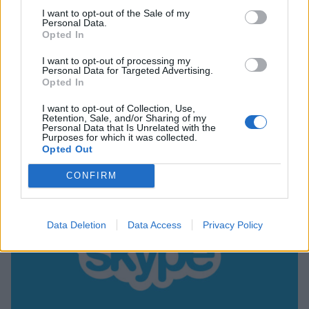
I want to opt-out of the Sale of my
Personal Data.
Viihdeuutiset
Opted In
I want to opt-out of processing my
15.12.2014, 17:00
Personal Data for Targeted Advertising.
Opted In
Internet mullistuu! Skype tulkkaa
I want to opt-out of Collection, Use,
Retention, Sale, and/or Sharing of my
puheen reaaliajassa
Personal Data that Is Unrelated with the
Purposes for which it was collected.
Opted Out
CONFIRM
Data Deletion
Data Access
Privacy Policy