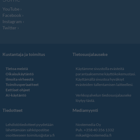
YouTube
Facebook
Instagram
Twitter
Kustantaja ja toimitus
Tietosuojalauseke
Tietoa meistä
Käytämme sivustolla evästeitä
Oikaisukäytäntö
parantaaksemme käyttökokemustasi.
Ilmoita virheestä
Käyttämällä sivustoa hyväksyt
Toimitusperiaatteet
evästeiden tallentamisen laitteellesi.
Eettiset ohjeet
AI-käytäntö
Verkkopalvelun
tiedosuojalauseke
löytyy tästä
.
Tiedotteet
Mediamyynti
Lehdistötiedotteet pyydetään
Nostemedia Oy
lähettämään sähköpostitse
Puh. +358 40 356 1332
osoitteeseen
toimitus@stara.fi
mikael@nostemedia.fi