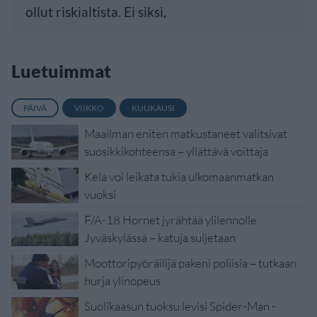
ollut riskialtista. Ei siksi,
Luetuimmat
PÄIVÄ
VIIKKO
KUUKAUSI
Maailman eniten matkustaneet valitsivat
suosikkikohteensa – yllättävä voittaja
Kela voi leikata tukia ulkomaanmatkan
vuoksi
F/A-18 Hornet jyrähtää ylilennolle
Jyväskylässä – katuja suljetaan
Moottoripyöräilijä pakeni poliisia – tutkaan
hurja ylinopeus
Suolikaasun tuoksu levisi Spider-Man -