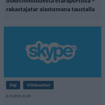
uskottomuudesta etäraportissa –
rakastajatar alastomana taustalla
Digi
Viihdeuutiset
8.11.2018, 21:20