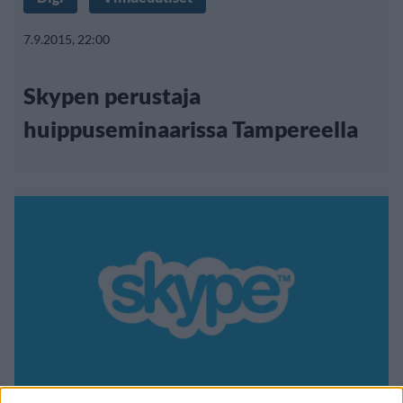
7.9.2015, 22:00
Skypen perustaja
huippuseminaarissa Tampereella