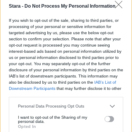
Viihdeuutiset
Stara -
Do Not Process My Personal Information
5.1.2015, 19:30
If you wish to opt-out of the sale, sharing to third parties, or
processing of your personal or sensitive information for
targeted advertising by us, please use the below opt-out
Koirat skypettivät omistajiensa
section to confirm your selection. Please note that after your
opt-out request is processed you may continue seeing
kanssa – reaktiot vailla vertaa
interest-based ads based on personal information utilized by
us or personal information disclosed to third parties prior to
your opt-out. You may separately opt-out of the further
disclosure of your personal information by third parties on the
IAB’s list of downstream participants. This information may
also be disclosed by us to third parties on the
IAB’s List of
Downstream Participants
that may further disclose it to other
third parties.
Personal Data Processing Opt Outs
I want to opt-out of the Sharing of my
personal data.
Opted In