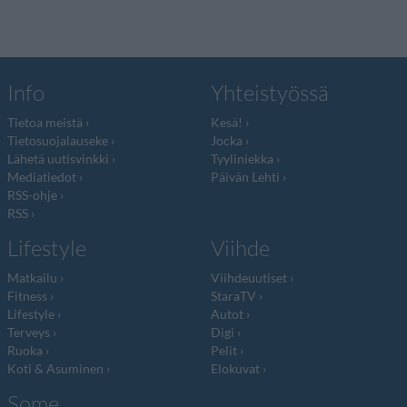
Info
Yhteistyössä
Tietoa meistä
Kesä!
Tietosuojalauseke
Jocka
Lähetä uutisvinkki
Tyyliniekka
Mediatiedot
Päivän Lehti
RSS-ohje
RSS
Lifestyle
Viihde
Matkailu
Viihdeuutiset
Fitness
StaraTV
Lifestyle
Autot
Terveys
Digi
Ruoka
Pelit
Koti & Asuminen
Elokuvat
Some