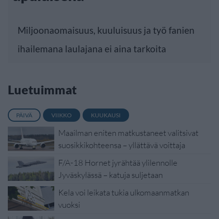
Miljoonaomaisuus, kuuluisuus ja työ fanien
ihailemana laulajana ei aina tarkoita
Luetuimmat
PÄIVÄ
VIIKKO
KUUKAUSI
Maailman eniten matkustaneet valitsivat
suosikkikohteensa – yllättävä voittaja
F/A-18 Hornet jyrähtää ylilennolle
Jyväskylässä – katuja suljetaan
Kela voi leikata tukia ulkomaanmatkan
vuoksi