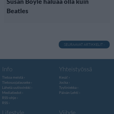
Susan Boyle haluaa olla kuin
Beatles
SEURAAVAT ARTIKKELIT ›
Info
Yhteistyössä
Tietoa meistä
Kesä!
Tietosuojalauseke
Jocka
Lähetä uutisvinkki
Tyyliniekka
Mediatiedot
Päivän Lehti
RSS-ohje
RSS
Lifestyle
Viihde