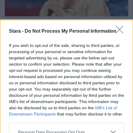
Viihdeuutiset
Stara -
Do Not Process My Personal Information
22.11.2012, 17:30
If you wish to opt-out of the sale, sharing to third parties, or
processing of your personal or sensitive information for
51-vuotias Susan Boyle ei ole
targeted advertising by us, please use the below opt-out
section to confirm your selection. Please note that after your
koskaan seurustellut
opt-out request is processed you may continue seeing
interest-based ads based on personal information utilized by
us or personal information disclosed to third parties prior to
your opt-out. You may separately opt-out of the further
disclosure of your personal information by third parties on the
IAB’s list of downstream participants. This information may
also be disclosed by us to third parties on the
IAB’s List of
Downstream Participants
that may further disclose it to other
third parties.
Personal Data Processing Opt Outs