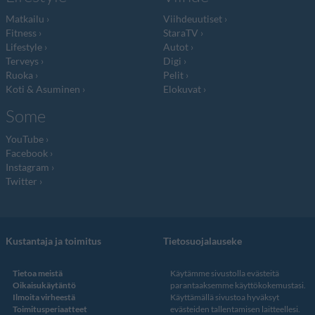
Matkailu
Viihdeuutiset
Fitness
StaraTV
Lifestyle
Autot
Terveys
Digi
Ruoka
Pelit
Koti & Asuminen
Elokuvat
Some
YouTube
Facebook
Instagram
Twitter
Kustantaja ja toimitus
Tietosuojalauseke
Tietoa meistä
Käytämme sivustolla evästeitä
Oikaisukäytäntö
parantaaksemme käyttökokemustasi.
Ilmoita virheestä
Käyttämällä sivustoa hyväksyt
Toimitusperiaatteet
evästeiden tallentamisen laitteellesi.