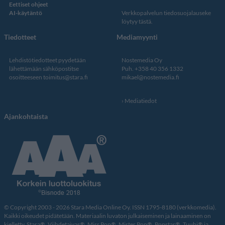
Eettiset ohjeet
AI-käytäntö
Verkkopalvelun
tiedosuojalauseke
löytyy tästä
.
Tiedotteet
Mediamyynti
Lehdistötiedotteet pyydetään
Nostemedia Oy
lähettämään sähköpostitse
Puh. +358 40 356 1332
osoitteeseen
toimitus@stara.fi
mikael@nostemedia.fi
Mediatiedot
Ajankohtaista
© Copyright 2003 - 2026 Stara Media Online Oy. ISSN 1795-8180 (verkkomedia).
Kaikki oikeudet pidätetään. Materiaalin luvaton julkaiseminen ja lainaaminen on
kielletty. Stara®, Viihdetaivas®, Miss Pop®, Mister Pop®, Popstar®, Tuubi® ja