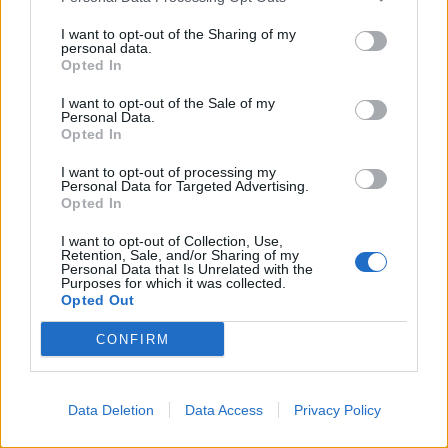
I want to opt-out of the Sharing of my
personal data.
Opted In
I want to opt-out of the Sale of my
Viihdeuutiset
Personal Data.
Opted In
9.7.2012, 21:30
I want to opt-out of processing my
Personal Data for Targeted Advertising.
Opted In
Talent-voittajan laulu terrorisoi
I want to opt-out of Collection, Use,
naapureita: ”En kuule edes
Retention, Sale, and/or Sharing of my
Personal Data that Is Unrelated with the
Purposes for which it was collected.
televisiota”
Opted Out
CONFIRM
Data Deletion
Data Access
Privacy Policy