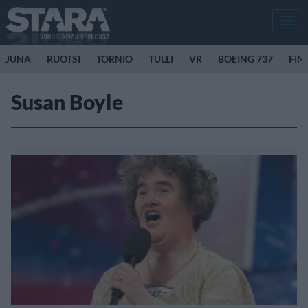
Men
JUNA
RUOTSI
TORNIO
TULLI
VR
BOEING 737
FIN
Susan Boyle